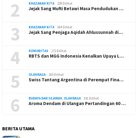
2
KHAZANAH KITA
229 Dilihat
Jejak Sang Mufti Betawi Masa Pendudukan …
3
KHAZANAH KITA
184 Dilihat
Jejak Sang Penjaga Aqidah Ahlussunnah di…
4
KOMUNITAS
172 Dilihat
RBTS dan MGG Indonesia Kenalkan Upaya L…
5
OLAHRAGA
165 Dilihat
Swiss Tantang Argentina di Perempat Fina…
6
BUDAYA DAN SEJARAH
,
OLAHRAGA
141 Dilihat
Aroma Dendam di Ulangan Pertandingan 60 …
BERITA UTAMA