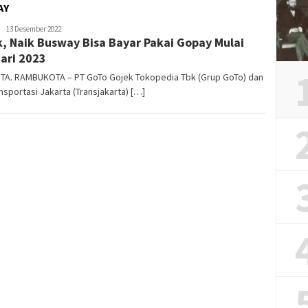
AY
REDAKSI
13 Desember 2022
k, Naik Busway Bisa Bayar Pakai Gopay Mulai
RAMBUKOTA
ari 2023
TA. RAMBUKOTA – PT GoTo Gojek Tokopedia Tbk (Grup GoTo) dan
nsportasi Jakarta (Transjakarta) […]