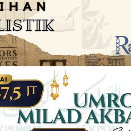
JARINGAN SOCIAL
DISCLAIMER
Facebook
Twitter
AN
PEDOMAN MEDIA SIBER
Linkedin
Youtub