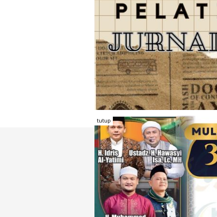
tutup
TENTANG RAMBU KOTA
REDAKSI
KONTAK KAMI
FORM PENGADU
KARIR