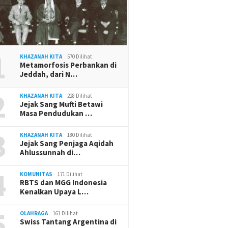
1
KHAZANAH KITA
570 Dilihat
Metamorfosis Perbankan di
Jeddah, dari N…
2
KHAZANAH KITA
228 Dilihat
Jejak Sang Mufti Betawi
Masa Pendudukan …
3
KHAZANAH KITA
180 Dilihat
Jejak Sang Penjaga Aqidah
Ahlussunnah di…
4
KOMUNITAS
171 Dilihat
RBTS dan MGG Indonesia
Kenalkan Upaya L…
5
OLAHRAGA
161 Dilihat
Swiss Tantang Argentina di