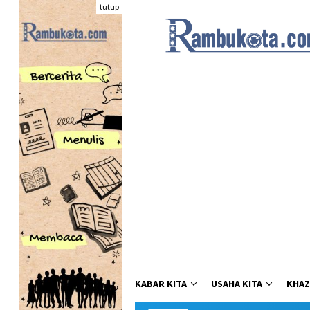
Loncat
tutup
ke
konten
KABAR KITA
USAHA KITA
KHAZ