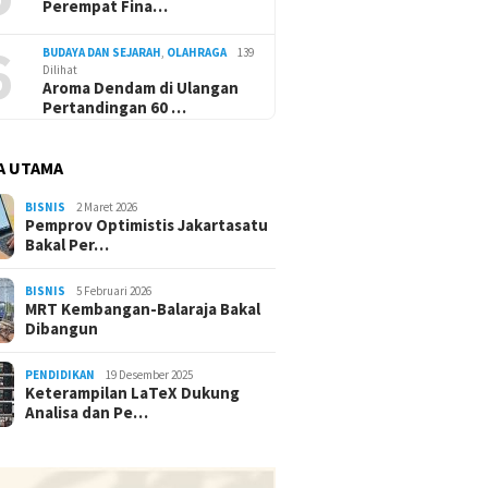
Perempat Fina…
6
BUDAYA DAN SEJARAH
,
OLAHRAGA
139
Dilihat
Aroma Dendam di Ulangan
Pertandingan 60 …
A UTAMA
BISNIS
2 Maret 2026
Pemprov Optimistis Jakartasatu
Bakal Per…
BISNIS
5 Februari 2026
MRT Kembangan-Balaraja Bakal
Dibangun
PENDIDIKAN
19 Desember 2025
Keterampilan LaTeX Dukung
Analisa dan Pe…