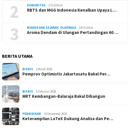
2
KOMUNITAS
175 Dilihat
RBTS dan MGG Indonesia Kenalkan Upaya L…
3
BUDAYA DAN SEJARAH
,
OLAHRAGA
143 Dilihat
Aroma Dendam di Ulangan Pertandingan 60 …
BERITA UTAMA
BISNIS
2 Maret 2026
Pemprov Optimistis Jakartasatu Bakal Per…
BISNIS
5 Februari 2026
MRT Kembangan-Balaraja Bakal Dibangun
PENDIDIKAN
19 Desember 2025
Keterampilan LaTeX Dukung Analisa dan Pe…