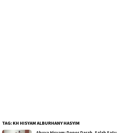
TAG:
KH HISYAM ALBURHANY HASYIM
Abuya Hisyam: Donor Darah, Salah Satu