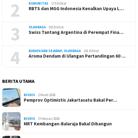
2
KOMUNITAS
173 Dilihat
RBTS dan MGG Indonesia Kenalkan Upaya L…
3
OLAHRAGA
165 Dilihat
Swiss Tantang Argentina di Perempat Fina…
4
BUDAYA DAN SEJARAH
,
OLAHRAGA
141 Dilihat
Aroma Dendam di Ulangan Pertandingan 60 …
BERITA UTAMA
BISNIS
2 Maret 2026
Pemprov Optimistis Jakartasatu Bakal Per…
BISNIS
5 Februari 2026
MRT Kembangan-Balaraja Bakal Dibangun