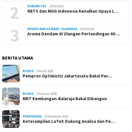
2
KOMUNITAS
176 Dilihat
RBTS dan MGG Indonesia Kenalkan Upaya L…
3
BUDAYA DAN SEJARAH
,
OLAHRAGA
143 Dilihat
Aroma Dendam di Ulangan Pertandingan 60 …
BERITA UTAMA
BISNIS
2 Maret 2026
Pemprov Optimistis Jakartasatu Bakal Per…
BISNIS
5 Februari 2026
MRT Kembangan-Balaraja Bakal Dibangun
PENDIDIKAN
19 Desember 2025
Keterampilan LaTeX Dukung Analisa dan Pe…