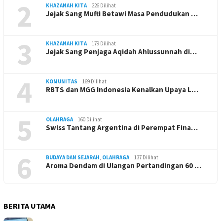
2
KHAZANAH KITA
226 Dilihat
Jejak Sang Mufti Betawi Masa Pendudukan …
3
KHAZANAH KITA
179 Dilihat
Jejak Sang Penjaga Aqidah Ahlussunnah di…
4
KOMUNITAS
169 Dilihat
RBTS dan MGG Indonesia Kenalkan Upaya L…
5
OLAHRAGA
160 Dilihat
Swiss Tantang Argentina di Perempat Fina…
6
BUDAYA DAN SEJARAH
,
OLAHRAGA
137 Dilihat
Aroma Dendam di Ulangan Pertandingan 60 …
BERITA UTAMA