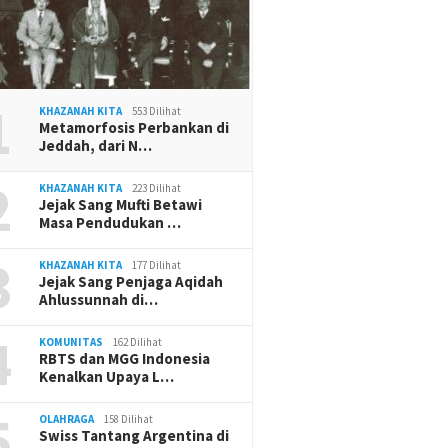
1
KHAZANAH KITA
553 Dilihat
Metamorfosis Perbankan di
Jeddah, dari N…
2
KHAZANAH KITA
223 Dilihat
Jejak Sang Mufti Betawi
Masa Pendudukan …
3
KHAZANAH KITA
177 Dilihat
Jejak Sang Penjaga Aqidah
Ahlussunnah di…
4
KOMUNITAS
162 Dilihat
RBTS dan MGG Indonesia
Kenalkan Upaya L…
5
OLAHRAGA
158 Dilihat
Swiss Tantang Argentina di