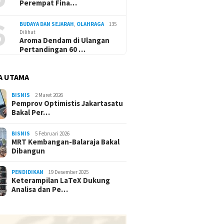
Perempat Fina…
6
BUDAYA DAN SEJARAH
,
OLAHRAGA
135
Dilihat
Aroma Dendam di Ulangan
Pertandingan 60 …
A UTAMA
BISNIS
2 Maret 2026
Pemprov Optimistis Jakartasatu
Bakal Per…
BISNIS
5 Februari 2026
MRT Kembangan-Balaraja Bakal
Dibangun
PENDIDIKAN
19 Desember 2025
Keterampilan LaTeX Dukung
Analisa dan Pe…