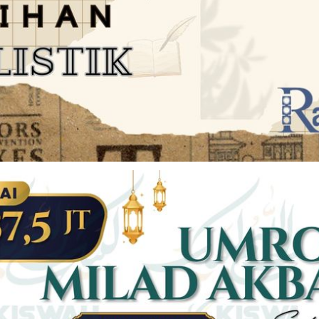
JARINGAN SOCIAL
DISCLAIMER
Facebook
Twitter
AN
PEDOMAN MEDIA SIBER
Linkedin
Youtub