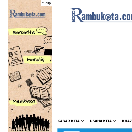
Loncat
tutup
ke
konten
KABAR KITA
USAHA KITA
KHAZ