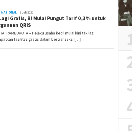
,
NASIONAL
REDAKSI
7 Juli 2023
Lagi Gratis, BI Mulai Pungut Tarif 0,3% untuk
RAMBUKOTA
ggunaan QRIS
A, RAMBUKOTA – Pelaku usaha kecil mulai kini tak lagi
atkan fasilitas gratis dalam bertransaksi […]