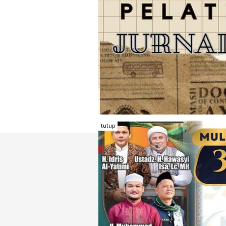
tutup
TENTANG RAMBU KOTA
REDAKSI
KONTAK KAMI
FORM PENGADU
KARIR