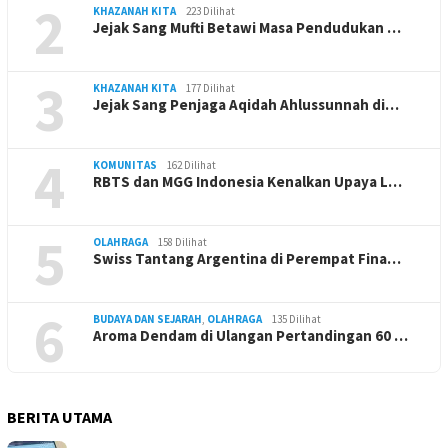
2
KHAZANAH KITA
223 Dilihat
Jejak Sang Mufti Betawi Masa Pendudukan …
3
KHAZANAH KITA
177 Dilihat
Jejak Sang Penjaga Aqidah Ahlussunnah di…
4
KOMUNITAS
162 Dilihat
RBTS dan MGG Indonesia Kenalkan Upaya L…
5
OLAHRAGA
158 Dilihat
Swiss Tantang Argentina di Perempat Fina…
6
BUDAYA DAN SEJARAH
,
OLAHRAGA
135 Dilihat
Aroma Dendam di Ulangan Pertandingan 60 …
BERITA UTAMA