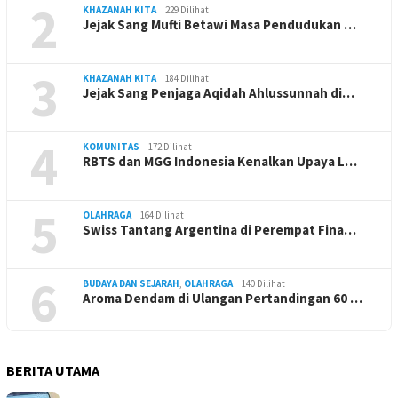
2
KHAZANAH KITA
229 Dilihat
Jejak Sang Mufti Betawi Masa Pendudukan …
3
KHAZANAH KITA
184 Dilihat
Jejak Sang Penjaga Aqidah Ahlussunnah di…
4
KOMUNITAS
172 Dilihat
RBTS dan MGG Indonesia Kenalkan Upaya L…
5
OLAHRAGA
164 Dilihat
Swiss Tantang Argentina di Perempat Fina…
6
BUDAYA DAN SEJARAH
,
OLAHRAGA
140 Dilihat
Aroma Dendam di Ulangan Pertandingan 60 …
BERITA UTAMA