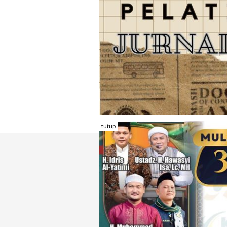
tutup
TENTANG RAMBU KOTA
REDAKSI
KONTAK KAMI
FORM PENGADU
KARIR