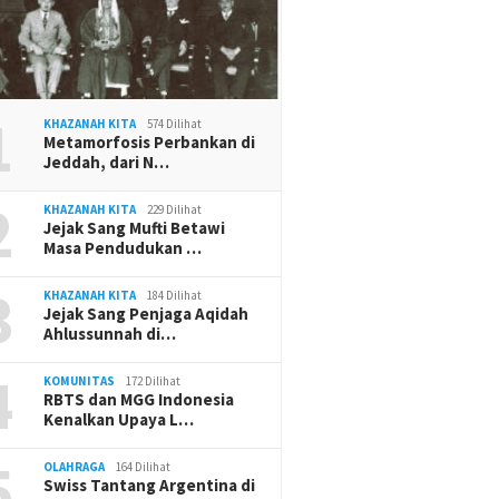
1
KHAZANAH KITA
574 Dilihat
Metamorfosis Perbankan di
Jeddah, dari N…
2
KHAZANAH KITA
229 Dilihat
Jejak Sang Mufti Betawi
Masa Pendudukan …
3
KHAZANAH KITA
184 Dilihat
Jejak Sang Penjaga Aqidah
Ahlussunnah di…
4
KOMUNITAS
172 Dilihat
RBTS dan MGG Indonesia
Kenalkan Upaya L…
5
OLAHRAGA
164 Dilihat
Swiss Tantang Argentina di