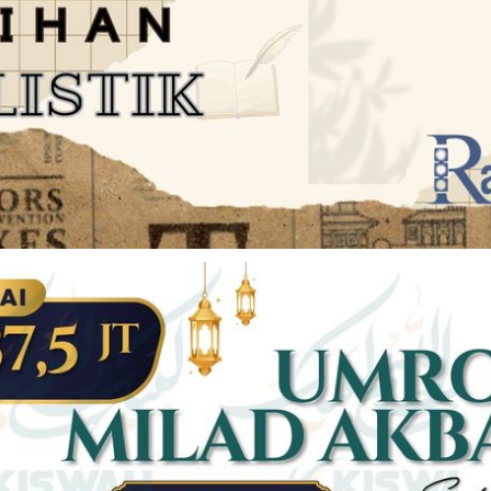
JARINGAN SOCIAL
DISCLAIMER
Facebook
Twitter
AN
PEDOMAN MEDIA SIBER
Linkedin
Youtub