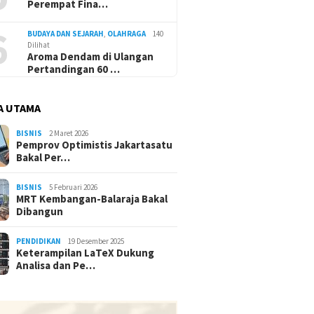
Perempat Fina…
6
BUDAYA DAN SEJARAH
,
OLAHRAGA
140
Dilihat
Aroma Dendam di Ulangan
Pertandingan 60 …
A UTAMA
BISNIS
2 Maret 2026
Pemprov Optimistis Jakartasatu
Bakal Per…
BISNIS
5 Februari 2026
MRT Kembangan-Balaraja Bakal
Dibangun
PENDIDIKAN
19 Desember 2025
Keterampilan LaTeX Dukung
Analisa dan Pe…