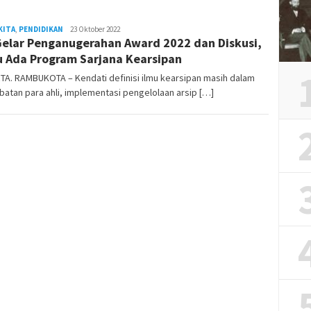
KITA
,
PENDIDIKAN
REDAKSI
23 Oktober 2022
Gelar Penganugerahan Award 2022 dan Diskusi,
RAMBUKOTA
u Ada Program Sarjana Kearsipan
A. RAMBUKOTA – Kendati definisi ilmu kearsipan masih dalam
atan para ahli, implementasi pengelolaan arsip […]