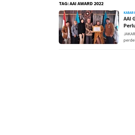
TAG:
AAI AWARD 2022
KABAR 
AAI 
Perl
JAKART
perdeb