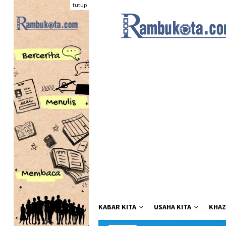
Loncat
tutup
ke
konten
KABAR KITA
USAHA KITA
KHAZ