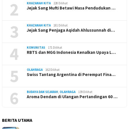
2
KHAZANAH KITA
228 Dilihat
Jejak Sang Mufti Betawi Masa Pendudukan …
3
KHAZANAH KITA
181 Dilihat
Jejak Sang Penjaga Aqidah Ahlussunnah di…
4
KOMUNITAS
171 Dilihat
RBTS dan MGG Indonesia Kenalkan Upaya L…
5
OLAHRAGA
162 Dilihat
Swiss Tantang Argentina di Perempat Fina…
6
BUDAYA DAN SEJARAH
,
OLAHRAGA
139 Dilihat
Aroma Dendam di Ulangan Pertandingan 60 …
BERITA UTAMA