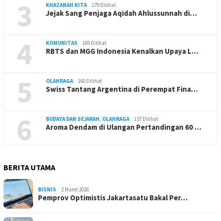
3
KHAZANAH KITA
179 Dilihat
Jejak Sang Penjaga Aqidah Ahlussunnah di…
4
KOMUNITAS
169 Dilihat
RBTS dan MGG Indonesia Kenalkan Upaya L…
5
OLAHRAGA
160 Dilihat
Swiss Tantang Argentina di Perempat Fina…
6
BUDAYA DAN SEJARAH
,
OLAHRAGA
137 Dilihat
Aroma Dendam di Ulangan Pertandingan 60 …
BERITA UTAMA
BISNIS
2 Maret 2026
Pemprov Optimistis Jakartasatu Bakal Per…