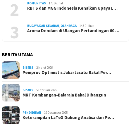
2
KOMUNITAS
176 Dilihat
RBTS dan MGG Indonesia Kenalkan Upaya L…
3
BUDAYA DAN SEJARAH
,
OLAHRAGA
143 Dilihat
Aroma Dendam di Ulangan Pertandingan 60 …
BERITA UTAMA
BISNIS
2 Maret 2026
Pemprov Optimistis Jakartasatu Bakal Per…
BISNIS
5 Februari 2026
MRT Kembangan-Balaraja Bakal Dibangun
PENDIDIKAN
19 Desember 2025
Keterampilan LaTeX Dukung Analisa dan Pe…