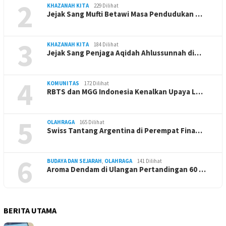
2
KHAZANAH KITA
229 Dilihat
Jejak Sang Mufti Betawi Masa Pendudukan …
3
KHAZANAH KITA
184 Dilihat
Jejak Sang Penjaga Aqidah Ahlussunnah di…
4
KOMUNITAS
172 Dilihat
RBTS dan MGG Indonesia Kenalkan Upaya L…
5
OLAHRAGA
165 Dilihat
Swiss Tantang Argentina di Perempat Fina…
6
BUDAYA DAN SEJARAH
,
OLAHRAGA
141 Dilihat
Aroma Dendam di Ulangan Pertandingan 60 …
BERITA UTAMA