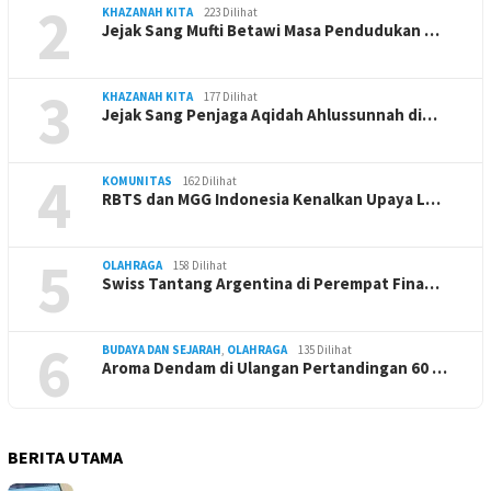
2
KHAZANAH KITA
223 Dilihat
Jejak Sang Mufti Betawi Masa Pendudukan …
3
KHAZANAH KITA
177 Dilihat
Jejak Sang Penjaga Aqidah Ahlussunnah di…
4
KOMUNITAS
162 Dilihat
RBTS dan MGG Indonesia Kenalkan Upaya L…
5
OLAHRAGA
158 Dilihat
Swiss Tantang Argentina di Perempat Fina…
6
BUDAYA DAN SEJARAH
,
OLAHRAGA
135 Dilihat
Aroma Dendam di Ulangan Pertandingan 60 …
BERITA UTAMA