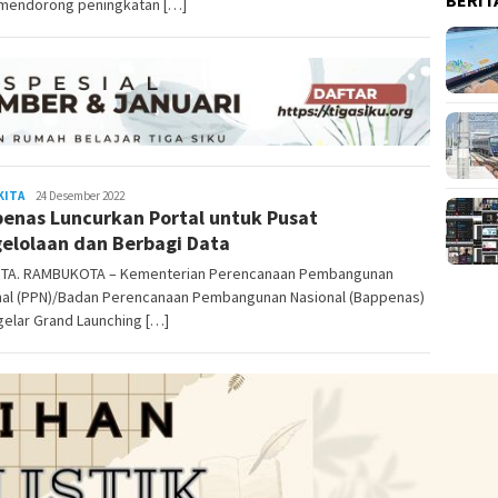
 mendorong peningkatan […]
KITA
Rambu
24 Desember 2022
enas Luncurkan Portal untuk Pusat
Kota
elolaan dan Berbagi Data
TA. RAMBUKOTA – Kementerian Perencanaan Pembangunan
nal (PPN)/Badan Perencanaan Pembangunan Nasional (Bappenas)
elar Grand Launching […]