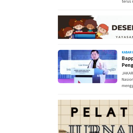
terus
KABAR 
Bapp
Peng
JAKAR
Nasio
mengg