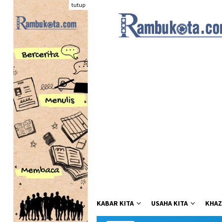
Loncat
tutup
ke
konten
KABAR KITA
USAHA KITA
KHAZ