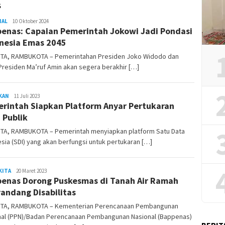
S
NAL
REDAKSI
10 Oktober 2024
enas: Capaian Pemerintah Jokowi Jadi Pondasi
RAMBUKOTA
nesia Emas 2045
TA, RAMBUKOTA – Pemerintahan Presiden Joko Widodo dan
Presiden Ma’ruf Amin akan segera berakhir […]
KAN
REDAKSI
11 Juli 2023
rintah Siapkan Platform Anyar Pertukaran
RAMBUKOTA
 Publik
TA, RAMBUKOTA – Pemerintah menyiapkan platform Satu Data
sia (SDI) yang akan berfungsi untuk pertukaran […]
KITA
Rambu
20 Maret 2023
enas Dorong Puskesmas di Tanah Air Ramah
Kota
andang Disabilitas
TA, RAMBUKOTA – Kementerian Perencanaan Pembangunan
nal (PPN)/Badan Perencanaan Pembangunan Nasional (Bappenas)
BERIT