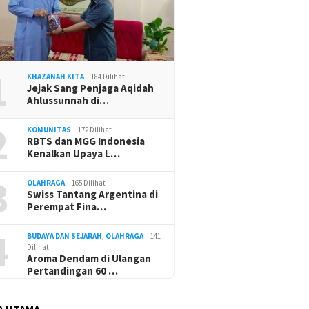
1
KHAZANAH KITA
184 Dilihat
Jejak Sang Penjaga Aqidah
Ahlussunnah di…
2
KOMUNITAS
172 Dilihat
RBTS dan MGG Indonesia
Kenalkan Upaya L…
3
OLAHRAGA
165 Dilihat
Swiss Tantang Argentina di
Perempat Fina…
4
BUDAYA DAN SEJARAH
,
OLAHRAGA
141
Dilihat
Aroma Dendam di Ulangan
Pertandingan 60 …
A UTAMA