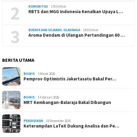
2
KOMUNITAS
176 Dilihat
RBTS dan MGG Indonesia Kenalkan Upaya L…
3
BUDAYA DAN SEJARAH
,
OLAHRAGA
143 Dilihat
Aroma Dendam di Ulangan Pertandingan 60 …
BERITA UTAMA
BISNIS
2 Maret 2026
Pemprov Optimistis Jakartasatu Bakal Per…
BISNIS
5 Februari 2026
MRT Kembangan-Balaraja Bakal Dibangun
PENDIDIKAN
19 Desember 2025
Keterampilan LaTeX Dukung Analisa dan Pe…