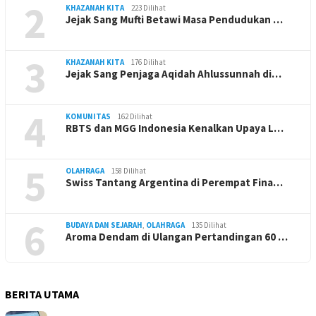
2
KHAZANAH KITA
223 Dilihat
Jejak Sang Mufti Betawi Masa Pendudukan …
3
KHAZANAH KITA
176 Dilihat
Jejak Sang Penjaga Aqidah Ahlussunnah di…
4
KOMUNITAS
162 Dilihat
RBTS dan MGG Indonesia Kenalkan Upaya L…
5
OLAHRAGA
158 Dilihat
Swiss Tantang Argentina di Perempat Fina…
6
BUDAYA DAN SEJARAH
,
OLAHRAGA
135 Dilihat
Aroma Dendam di Ulangan Pertandingan 60 …
BERITA UTAMA