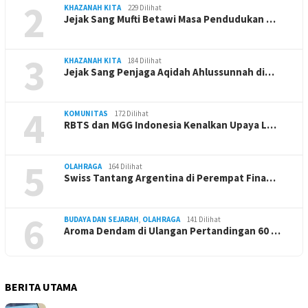
2
KHAZANAH KITA
229 Dilihat
Jejak Sang Mufti Betawi Masa Pendudukan …
3
KHAZANAH KITA
184 Dilihat
Jejak Sang Penjaga Aqidah Ahlussunnah di…
4
KOMUNITAS
172 Dilihat
RBTS dan MGG Indonesia Kenalkan Upaya L…
5
OLAHRAGA
164 Dilihat
Swiss Tantang Argentina di Perempat Fina…
6
BUDAYA DAN SEJARAH
,
OLAHRAGA
141 Dilihat
Aroma Dendam di Ulangan Pertandingan 60 …
BERITA UTAMA