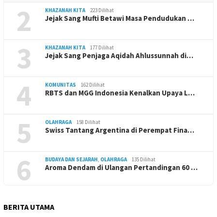
2
KHAZANAH KITA
223 Dilihat
Jejak Sang Mufti Betawi Masa Pendudukan …
3
KHAZANAH KITA
177 Dilihat
Jejak Sang Penjaga Aqidah Ahlussunnah di…
4
KOMUNITAS
162 Dilihat
RBTS dan MGG Indonesia Kenalkan Upaya L…
5
OLAHRAGA
158 Dilihat
Swiss Tantang Argentina di Perempat Fina…
6
BUDAYA DAN SEJARAH
,
OLAHRAGA
135 Dilihat
Aroma Dendam di Ulangan Pertandingan 60 …
BERITA UTAMA