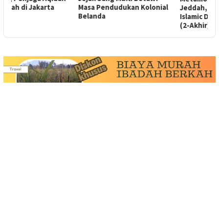
Masa Pendudukan Kolonial
A
Jeddah, dari NHM hingga
Belanda
Islamic Development Bank
(2-Akhir)