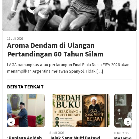
16 Juli 2026
Aroma Dendam di Ulangan
Pertandingan 60 Tahun Silam
LAGA pamungkas atau pertarungan Final Piala Dunia FIFA 2026 akan
menampilkan Argentina melawan Spanyol. Tidak […]
BERITA TERKAIT
«
»
8 Juli 2026
1
8 Juli 2026
Jejak Sang Mufti Betawi
J
Metamorfosis Perbankan di