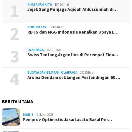
1
KHAZANAH KITA
184 Dilihat
Jejak Sang Penjaga Aqidah Ahlussunnah di…
2
KOMUNITAS
173 Dilihat
RBTS dan MGG Indonesia Kenalkan Upaya L…
3
OLAHRAGA
165 Dilihat
Swiss Tantang Argentina di Perempat Fina…
4
BUDAYA DAN SEJARAH
,
OLAHRAGA
141 Dilihat
Aroma Dendam di Ulangan Pertandingan 60 …
BERITA UTAMA
BISNIS
2 Maret 2026
Pemprov Optimistis Jakartasatu Bakal Per…