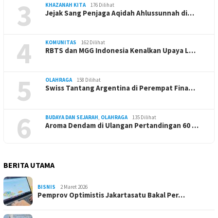
3
KHAZANAH KITA
176 Dilihat
Jejak Sang Penjaga Aqidah Ahlussunnah di…
4
KOMUNITAS
162 Dilihat
RBTS dan MGG Indonesia Kenalkan Upaya L…
5
OLAHRAGA
158 Dilihat
Swiss Tantang Argentina di Perempat Fina…
6
BUDAYA DAN SEJARAH
,
OLAHRAGA
135 Dilihat
Aroma Dendam di Ulangan Pertandingan 60 …
BERITA UTAMA
BISNIS
2 Maret 2026
Pemprov Optimistis Jakartasatu Bakal Per…