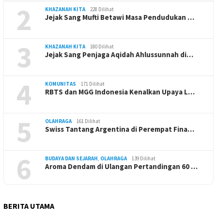
2
KHAZANAH KITA
228 Dilihat
Jejak Sang Mufti Betawi Masa Pendudukan …
3
KHAZANAH KITA
180 Dilihat
Jejak Sang Penjaga Aqidah Ahlussunnah di…
4
KOMUNITAS
171 Dilihat
RBTS dan MGG Indonesia Kenalkan Upaya L…
5
OLAHRAGA
161 Dilihat
Swiss Tantang Argentina di Perempat Fina…
6
BUDAYA DAN SEJARAH
,
OLAHRAGA
139 Dilihat
Aroma Dendam di Ulangan Pertandingan 60 …
BERITA UTAMA