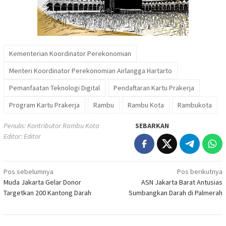
Kementerian Koordinator Perekonomian
Menteri Koordinator Perekonomian Airlangga Hartarto
Pemanfaatan Teknologi Digital
Pendaftaran Kartu Prakerja
Program Kartu Prakerja
Rambu
Rambu Kota
Rambukota
Penulis: Kontributor Rambu Kota
SEBARKAN
Editor: Editor
Navigasi
Pos sebelumnya
Pos berikutnya
Muda Jakarta Gelar Donor
ASN Jakarta Barat Antusias
pos
Targetkan 200 Kantong Darah
Sumbangkan Darah di Palmerah