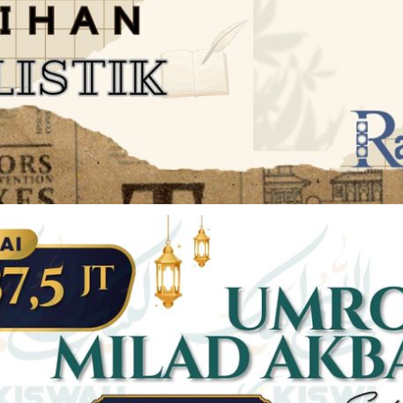
JARINGAN SOCIAL
DISCLAIMER
Facebook
Twitter
AN
PEDOMAN MEDIA SIBER
Linkedin
Youtub