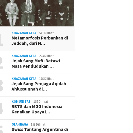
1
KHAZANAH KITA
547 Dilihat
Metamorfosis Perbankan di
Jeddah, dari N…
2
KHAZANAH KITA
223 Dilihat
Jejak Sang Mufti Betawi
Masa Pendudukan …
3
KHAZANAH KITA
176 Dilihat
Jejak Sang Penjaga Aqidah
Ahlussunnah di…
4
KOMUNITAS
162 Dilihat
RBTS dan MGG Indonesia
Kenalkan Upaya L…
5
OLAHRAGA
158 Dilihat
Swiss Tantang Argentina di