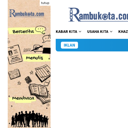
Loncat
tutup
ke
konten
KABAR KITA
USAHA KITA
KHAZ
IKLAN