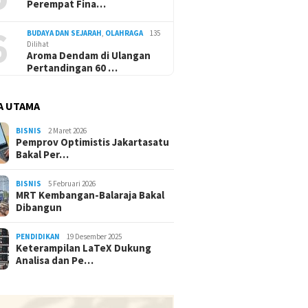
Perempat Fina…
6
BUDAYA DAN SEJARAH
,
OLAHRAGA
135
Dilihat
Aroma Dendam di Ulangan
Pertandingan 60 …
A UTAMA
BISNIS
2 Maret 2026
Pemprov Optimistis Jakartasatu
Bakal Per…
BISNIS
5 Februari 2026
MRT Kembangan-Balaraja Bakal
Dibangun
PENDIDIKAN
19 Desember 2025
Keterampilan LaTeX Dukung
Analisa dan Pe…