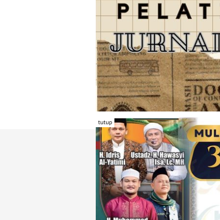
tutup
TENTANG RAMBU KOTA
REDAKSI
KONTAK KAMI
FORM PENGADU
KARIR