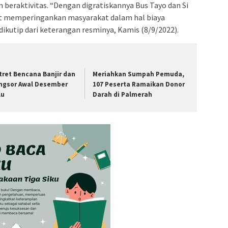
raktivitas. “Dengan digratiskannya Bus Tayo dan Si
t memperingankan masyarakat dalam hal biaya
dikutip dari keterangan resminya, Kamis (8/9/2022).
tret Bencana Banjir dan
Meriahkan Sumpah Pemuda,
ngsor Awal Desember
107 Peserta Ramaikan Donor
lu
Darah di Palmerah