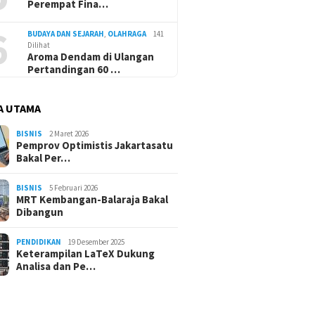
Perempat Fina…
6
BUDAYA DAN SEJARAH
,
OLAHRAGA
141
Dilihat
Aroma Dendam di Ulangan
Pertandingan 60 …
A UTAMA
BISNIS
2 Maret 2026
Pemprov Optimistis Jakartasatu
Bakal Per…
BISNIS
5 Februari 2026
MRT Kembangan-Balaraja Bakal
Dibangun
PENDIDIKAN
19 Desember 2025
Keterampilan LaTeX Dukung
Analisa dan Pe…