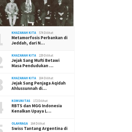
1
KHAZANAH KITA
574 Dilihat
Metamorfosis Perbankan di
Jeddah, dari N…
2
KHAZANAH KITA
229 Dilihat
Jejak Sang Mufti Betawi
Masa Pendudukan …
3
KHAZANAH KITA
184 Dilihat
Jejak Sang Penjaga Aqidah
Ahlussunnah di…
4
KOMUNITAS
172 Dilihat
RBTS dan MGG Indonesia
Kenalkan Upaya L…
5
OLAHRAGA
164 Dilihat
Swiss Tantang Argentina di