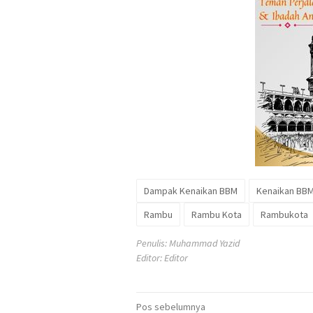
Dampak Kenaikan BBM
Kenaikan BB
Rambu
Rambu Kota
Rambukota
Penulis: Muhammad Yazid
Editor: Editor
Navigasi
Pos sebelumnya