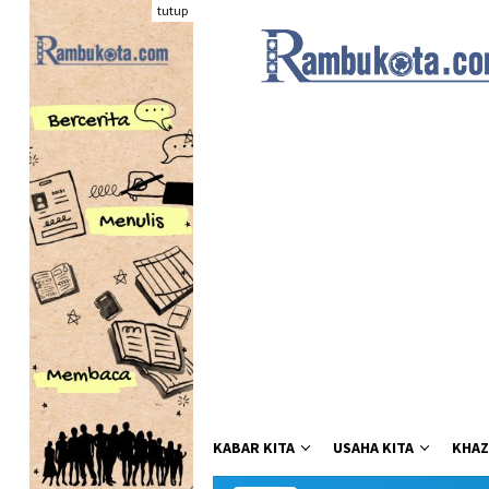
Loncat
tutup
ke
konten
KABAR KITA
USAHA KITA
KHAZ