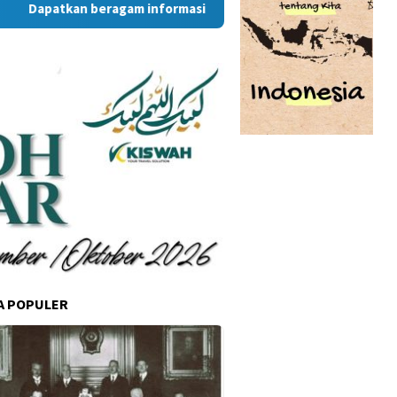
patkan beragam informasi dan berita menarik dari situs RambuK
A POPULER