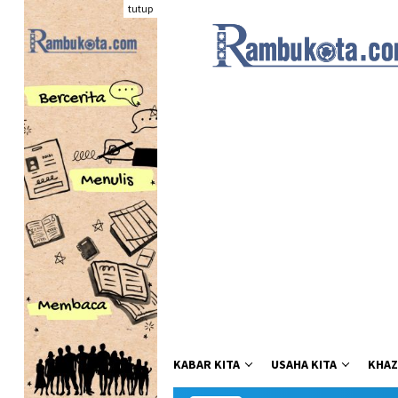
Loncat
tutup
ke
konten
KABAR KITA
USAHA KITA
KHAZ