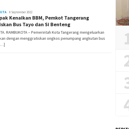
KITA
REDAKSI
8 September 2022
ak Kenaikan BBM, Pemkot Tangerang
RAMBUKOTA
iskan Bus Tayo dan Si Benteng
TA. RAMBUKOTA – Pemerintah Kota Tangerang mengeluarkan
akan dengan menggratiskan ongkos penumpang angkutan bus
[…]
BERIT