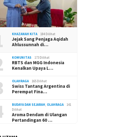
1
KHAZANAH KITA
184 Dilihat
Jejak Sang Penjaga Aqidah
Ahlussunnah di…
2
KOMUNITAS
173 Dilihat
RBTS dan MGG Indonesia
Kenalkan Upaya L…
3
OLAHRAGA
165 Dilihat
Swiss Tantang Argentina di
Perempat Fina…
4
BUDAYA DAN SEJARAH
,
OLAHRAGA
141
Dilihat
Aroma Dendam di Ulangan
Pertandingan 60 …
A UTAMA