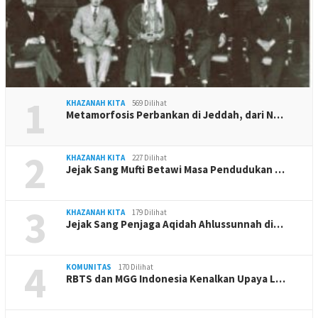
1
KHAZANAH KITA
569 Dilihat
Metamorfosis Perbankan di Jeddah, dari N…
2
KHAZANAH KITA
227 Dilihat
Jejak Sang Mufti Betawi Masa Pendudukan …
3
KHAZANAH KITA
179 Dilihat
Jejak Sang Penjaga Aqidah Ahlussunnah di…
4
KOMUNITAS
170 Dilihat
RBTS dan MGG Indonesia Kenalkan Upaya L…