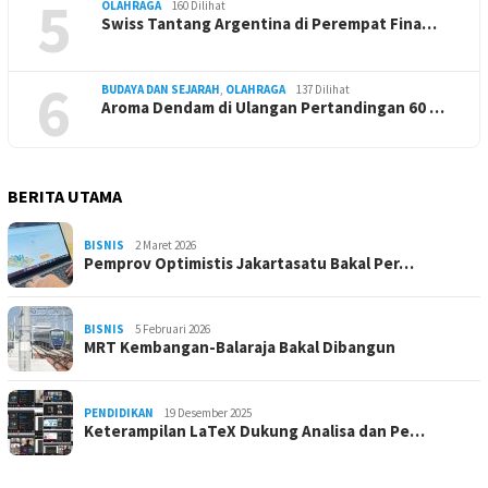
5
OLAHRAGA
160 Dilihat
Swiss Tantang Argentina di Perempat Fina…
6
BUDAYA DAN SEJARAH
,
OLAHRAGA
137 Dilihat
Aroma Dendam di Ulangan Pertandingan 60 …
BERITA UTAMA
BISNIS
2 Maret 2026
Pemprov Optimistis Jakartasatu Bakal Per…
BISNIS
5 Februari 2026
MRT Kembangan-Balaraja Bakal Dibangun
PENDIDIKAN
19 Desember 2025
Keterampilan LaTeX Dukung Analisa dan Pe…