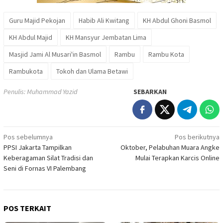
Guru Majid Pekojan
Habib Ali Kwitang
KH Abdul Ghoni Basmol
KH Abdul Majid
KH Mansyur Jembatan Lima
Masjid Jami Al Musari'in Basmol
Rambu
Rambu Kota
Rambukota
Tokoh dan Ulama Betawi
Penulis: Muhammad Yazid
SEBARKAN
Navigasi
Pos sebelumnya
Pos berikutnya
PPSI Jakarta Tampilkan
Oktober, Pelabuhan Muara Angke
pos
Keberagaman Silat Tradisi dan
Mulai Terapkan Karcis Online
Seni di Fornas VI Palembang
POS TERKAIT