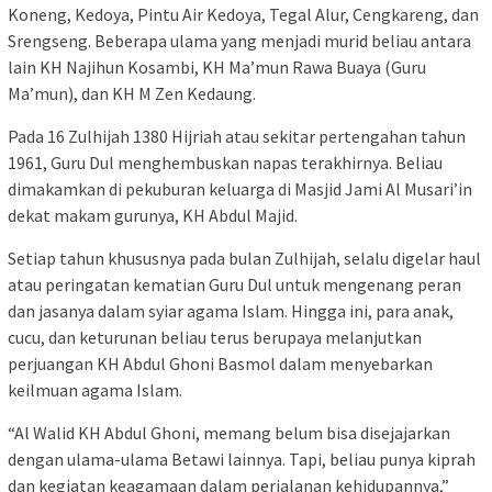
Koneng, Kedoya, Pintu Air Kedoya, Tegal Alur, Cengkareng, dan
Srengseng. Beberapa ulama yang menjadi murid beliau antara
lain KH Najihun Kosambi, KH Ma’mun Rawa Buaya (Guru
Ma’mun), dan KH M Zen Kedaung.
Pada 16 Zulhijah 1380 Hijriah atau sekitar pertengahan tahun
1961, Guru Dul menghembuskan napas terakhirnya. Beliau
dimakamkan di pekuburan keluarga di Masjid Jami Al Musari’in
dekat makam gurunya, KH Abdul Majid.
Setiap tahun khususnya pada bulan Zulhijah, selalu digelar haul
atau peringatan kematian Guru Dul untuk mengenang peran
dan jasanya dalam syiar agama Islam. Hingga ini, para anak,
cucu, dan keturunan beliau terus berupaya melanjutkan
perjuangan KH Abdul Ghoni Basmol dalam menyebarkan
keilmuan agama Islam.
“Al Walid KH Abdul Ghoni, memang belum bisa disejajarkan
dengan ulama-ulama Betawi lainnya. Tapi, beliau punya kiprah
dan kegiatan keagamaan dalam perjalanan kehidupannya,”