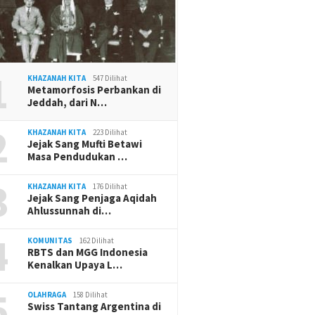
1
KHAZANAH KITA
547 Dilihat
Metamorfosis Perbankan di
Jeddah, dari N…
2
KHAZANAH KITA
223 Dilihat
Jejak Sang Mufti Betawi
Masa Pendudukan …
3
KHAZANAH KITA
176 Dilihat
Jejak Sang Penjaga Aqidah
Ahlussunnah di…
4
KOMUNITAS
162 Dilihat
RBTS dan MGG Indonesia
Kenalkan Upaya L…
5
OLAHRAGA
158 Dilihat
Swiss Tantang Argentina di