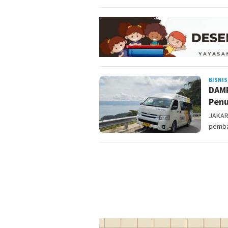
BISNIS
DAMR
Pen
JAKAR
pembar