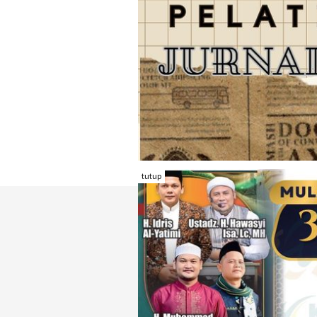
tutup
TENTANG RAMBU KOTA
REDAKSI
KONTAK KAMI
FORM PENGADU
KARIR