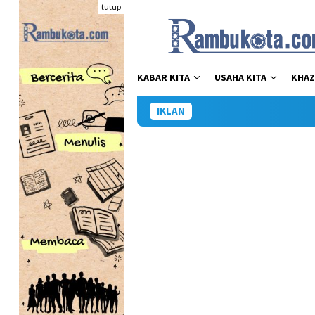
Loncat
tutup
ke
konten
KABAR KITA
USAHA KITA
KHAZ
IKLAN