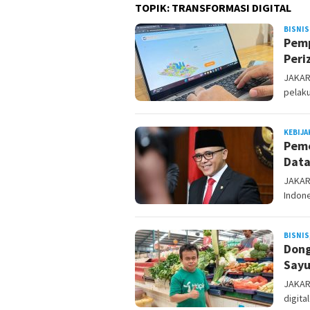
TOPIK:
TRANSFORMASI DIGITAL
BISNIS
Pemp
Peri
JAKAR
pelaku
KEBIJA
Peme
Data
JAKAR
Indone
BISNIS
Dong
Sayu
JAKAR
digita