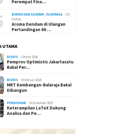
Perempat Fina…
6
BUDAYA DAN SEJARAH
,
OLAHRAGA
133
Dilihat
Aroma Dendam di Ulangan
Pertandingan 60 …
A UTAMA
BISNIS
2 Maret 2026
Pemprov Optimistis Jakartasatu
Bakal Per…
BISNIS
5 Februari 2026
MRT Kembangan-Balaraja Bakal
Dibangun
PENDIDIKAN
19 Desember 2025
Keterampilan LaTeX Dukung
Analisa dan Pe…