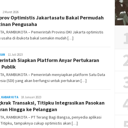
REDAKSI
2 Maret 2026
rov Optimistis Jakartasatu Bakal Permudah
RAMBUKOTA
zinan Pengusaha
TA, RAMBUKOTA – Pemerintah Provinsi DKI Jakarta optimistis
 usaha di ibukota bakal semakin mudah […]
KAN
REDAKSI
11 Juli 2023
rintah Siapkan Platform Anyar Pertukaran
RAMBUKOTA
 Publik
TA, RAMBUKOTA – Pemerintah menyiapkan platform Satu Data
sia (SDI) yang akan berfungsi untuk pertukaran […]
,
KABAR KITA
REDAKSI
18 Januari 2023
krak Transaksi, Titipku Integrasikan Pasokan
RAMBUKOTA
ran Hingga ke Pelanggan
TA, RAMBUKOTA – PT Terang Bagi Bangsa, penyedia aplikasi
l Titipku, tampaknya cukup optimistis akan […]