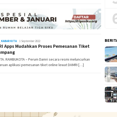
BERIT
,
KABAR KITA
REDAKSI
1 September 2022
I Apps Mudahkan Proses Pemesanan Tiket
RAMBUKOTA
umpang
TA. RAMBUKOTA – Perum Damri secara resmi meluncurkan
uan aplikasi pemesanan tiket online lewat DAMRI […]