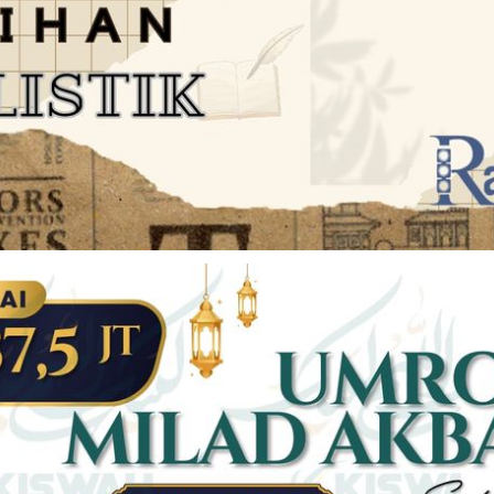
JARINGAN SOCIAL
DISCLAIMER
Facebook
Twitter
AN
PEDOMAN MEDIA SIBER
Linkedin
Youtub