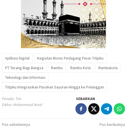
Aplikasi Digital
Kegiatan Bisnis Pedagang Pasar Titipku
PT Terang Bagi Bangsa
Rambu
Rambu Kota
Rambukota
Teknologi dan Informasi
Titipku Integrasikan Pasokan Sayuran Hingga ke Pelanggan
Penulis: Tim
SEBARKAN
Editor: Muhammad Yazid
Navigasi
Pos sebelumnya
Pos berikutnya