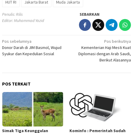
HUT RI
Jakarta Barat
Muda Jakarta
Penulis: Rilis
SEBARKAN
Editor: Muhammad Yazid
Navigasi
Pos sebelumnya
Pos berikutnya
Donor Darah di JIM Basmol, Wujud
Kementerian Haji Mesti Kuat
pos
Syukur dan Kepedulian Sosial
Diplomasi dengan Arab Saudi,
Berikut Alasannya
POS TERKAIT
Simak Tiga Keunggulan
Kominfo : Pemerintah Sudah