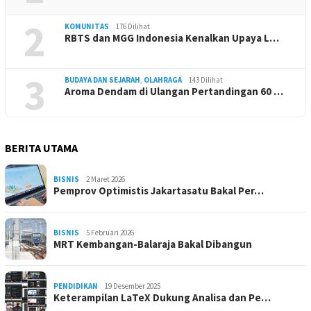
2
KOMUNITAS
176 Dilihat
RBTS dan MGG Indonesia Kenalkan Upaya L…
3
BUDAYA DAN SEJARAH
,
OLAHRAGA
143 Dilihat
Aroma Dendam di Ulangan Pertandingan 60 …
BERITA UTAMA
BISNIS
2 Maret 2026
Pemprov Optimistis Jakartasatu Bakal Per…
BISNIS
5 Februari 2026
MRT Kembangan-Balaraja Bakal Dibangun
PENDIDIKAN
19 Desember 2025
Keterampilan LaTeX Dukung Analisa dan Pe…