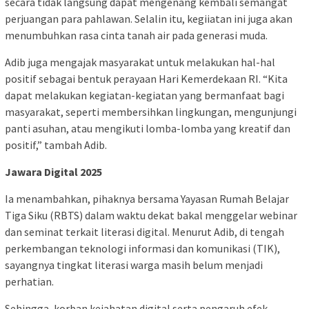
secara tidak langsung dapat mengenang kembali semangat
perjuangan para pahlawan. Selalin itu, kegiiatan ini juga akan
menumbuhkan rasa cinta tanah air pada generasi muda.
Adib juga mengajak masyarakat untuk melakukan hal-hal
positif sebagai bentuk perayaan Hari Kemerdekaan RI. “Kita
dapat melakukan kegiatan-kegiatan yang bermanfaat bagi
masyarakat, seperti membersihkan lingkungan, mengunjungi
panti asuhan, atau mengikuti lomba-lomba yang kreatif dan
positif,” tambah Adib.
Jawara Digital 2025
Ia menambahkan, pihaknya bersama Yayasan Rumah Belajar
Tiga Siku (RBTS) dalam waktu dekat bakal menggelar webinar
dan seminat terkait literasi digital. Menurut Adib, di tengah
perkembangan teknologi informasi dan komunikasi (TIK),
sayangnya tingkat literasi warga masih belum menjadi
perhatian.
Sehingga, korban kejahatan digital serta pengaruh efek