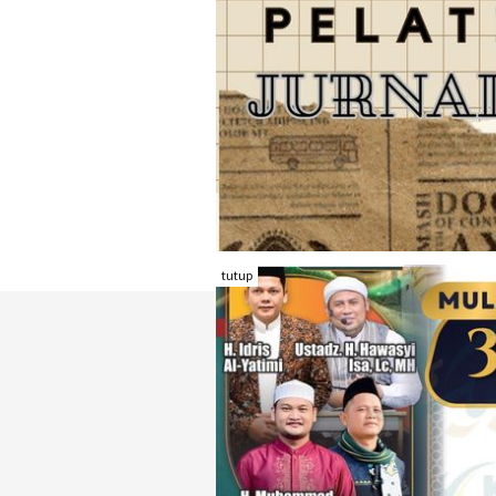
tutup
TENTANG RAMBU KOTA
REDAKSI
KONTAK KAMI
FORM PENGADU
KARIR