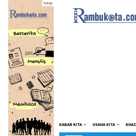
Loncat
tutup
ke
konten
KABAR KITA
USAHA KITA
KHAZ