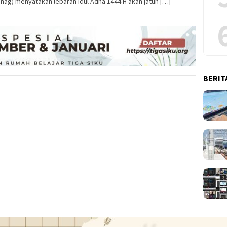
ag) menyatakan lebaran Idul Adha 1444 H akan jatuh […]
BERIT