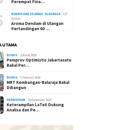
Perempat Fina…
6
BUDAYA DAN SEJARAH
,
OLAHRAGA
137
Dilihat
Aroma Dendam di Ulangan
Pertandingan 60 …
A UTAMA
BISNIS
2 Maret 2026
Pemprov Optimistis Jakartasatu
Bakal Per…
BISNIS
5 Februari 2026
MRT Kembangan-Balaraja Bakal
Dibangun
PENDIDIKAN
19 Desember 2025
Keterampilan LaTeX Dukung
Analisa dan Pe…