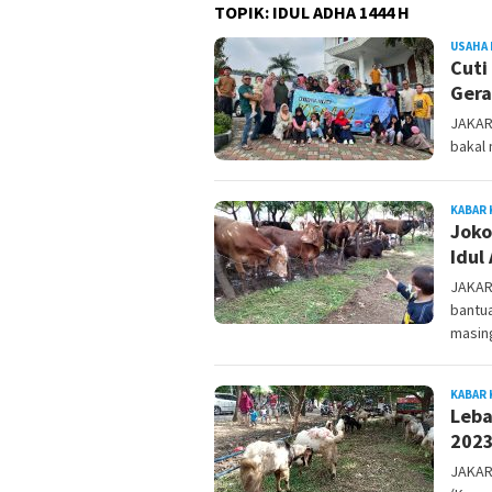
TOPIK:
IDUL ADHA 1444 H
USAHA 
Cuti
Gera
JAKAR
bakal 
KABAR 
Joko
Idul
JAKAR
bantu
masing
KABAR 
Leba
202
JAKAR