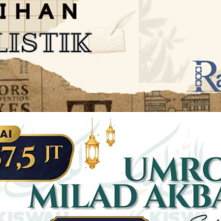
JARINGAN SOCIAL
DISCLAIMER
Facebook
Twitter
AN
PEDOMAN MEDIA SIBER
Linkedin
Youtub