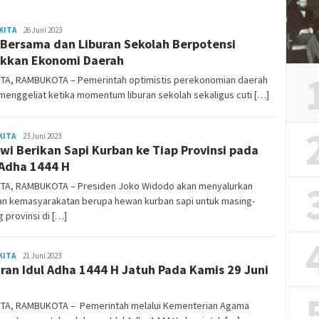
KITA
REDAKSI
26 Juni 2023
 Bersama dan Liburan Sekolah Berpotensi
RAMBUKOTA
kkan Ekonomi Daerah
TA, RAMBUKOTA – Pemerintah optimistis perekonomian daerah
menggeliat ketika momentum liburan sekolah sekaligus cuti […]
KITA
REDAKSI
23 Juni 2023
wi Berikan Sapi Kurban ke Tiap Provinsi pada
RAMBUKOTA
 Adha 1444 H
TA, RAMBUKOTA – Presiden Joko Widodo akan menyalurkan
an kemasyarakatan berupa hewan kurban sapi untuk masing-
 provinsi di […]
KITA
REDAKSI
21 Juni 2023
ran Idul Adha 1444 H Jatuh Pada Kamis 29 Juni
RAMBUKOTA
3
TA, RAMBUKOTA – Pemerintah melalui Kementerian Agama