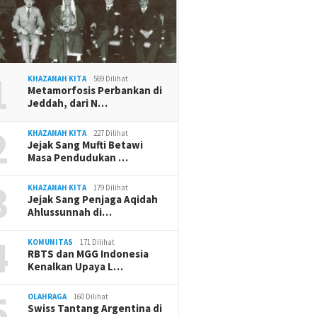
1
KHAZANAH KITA
569 Dilihat
Metamorfosis Perbankan di
Jeddah, dari N…
2
KHAZANAH KITA
227 Dilihat
Jejak Sang Mufti Betawi
Masa Pendudukan …
3
KHAZANAH KITA
179 Dilihat
Jejak Sang Penjaga Aqidah
Ahlussunnah di…
4
KOMUNITAS
171 Dilihat
RBTS dan MGG Indonesia
Kenalkan Upaya L…
5
OLAHRAGA
160 Dilihat
Swiss Tantang Argentina di