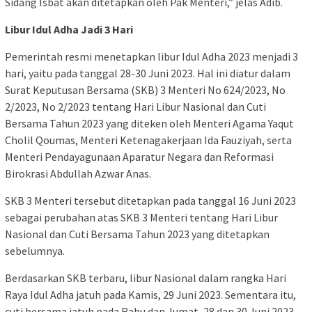
Sidang
Isbat
akan
ditetapkan
oleh Pak Menteri,”
jelas
Adib.
Libur Idul Adha Jadi 3 Hari
Pemerintah resmi menetapkan libur Idul Adha 2023 menjadi 3
hari, yaitu pada tanggal 28-30 Juni 2023. Hal ini diatur dalam
Surat Keputusan Bersama (SKB) 3 Menteri No 624/2023, No
2/2023, No 2/2023 tentang Hari Libur Nasional dan Cuti
Bersama Tahun 2023 yang diteken oleh Menteri Agama Yaqut
Cholil Qoumas, Menteri Ketenagakerjaan Ida Fauziyah, serta
Menteri Pendayagunaan Aparatur
Negara dan Reformasi
Birokrasi Abdullah Azwar Anas.
SKB 3 Menteri tersebut ditetapkan pada tanggal 16 Juni 2023
sebagai perubahan atas SKB 3 Menteri tentang Hari Libur
Nasional dan Cuti Bersama Tahun 2023 yang ditetapkan
sebelumnya.
Berdasarkan SKB terbaru, libur Nasional dalam rangka Hari
Raya Idul Adha jatuh pada Kamis, 29 Juni 2023. Sementara itu,
cuti bersama jatuh pada Rabu dan Jumat, 28 dan 30 Juni 2023.