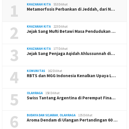
1
KHAZANAH KITA
553 Dilihat
Metamorfosis Perbankan di Jeddah, dari N…
2
KHAZANAH KITA
223 Dilihat
Jejak Sang Mufti Betawi Masa Pendudukan …
3
KHAZANAH KITA
177 Dilihat
Jejak Sang Penjaga Aqidah Ahlussunnah di…
4
KOMUNITAS
162 Dilihat
RBTS dan MGG Indonesia Kenalkan Upaya L…
5
OLAHRAGA
158 Dilihat
Swiss Tantang Argentina di Perempat Fina…
6
BUDAYA DAN SEJARAH
,
OLAHRAGA
135 Dilihat
Aroma Dendam di Ulangan Pertandingan 60 …