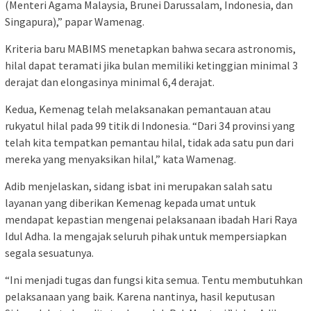
(Menteri Agama Malaysia, Brunei Darussalam, Indonesia, dan
Singapura),”
papar
Wamenag
.
Kriteria
baru
MABIMS
menetapkan
bahwa
secara
astronomis
,
hilal
dapat
teramati
jika
bulan
memiliki
ketinggian
minimal 3
derajat
dan
elongasinya
minimal 6,4
derajat
.
Kedua
,
Kemenag
telah
melaksanakan
pemantauan
atau
rukyatul
hilal
pada 99
titik
di Indonesia. “Dari 34
provinsi
yang
telah
kita
tempatkan
pemantau
hilal
,
tidak
ada
satu
pun
dari
mereka
yang
menyaksikan
hilal
,” kata
Wamenag
.
Adib
menjelaskan
,
sidang
isbat
ini
merupakan
salah
satu
layanan
yang
diberikan
Kemenag
kepada
umat
untuk
mendapat
kepastian
mengenai
pelaksanaan
ibadah Hari Raya
Idul
Adha
.
Ia
mengajak
seluruh
pihak
untuk
mempersiapkan
segala
sesuatunya
.
“
Ini
menjadi
tugas
dan
fungsi
kita
semua
.
Tentu
membutuhkan
pelaksanaan
yang
baik
. Karena
nantinya
,
hasil
keputusan