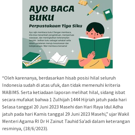
“Oleh
karenanya
,
berdasarkan
hisab
posisi
hilal
seluruh
Indonesia
sudah
di
atas
ufuk
, dan
tidak
memenuhi
kriteria
MABIMS. Serta
ketiadaan
laporan
melihat
hilal
,
sidang
isbat
secara
mufakat
bahwa
1
Zulhijah
1444
Hijriah
jatuh
pada
hari
Selasa
tanggal
20
Juni
2023
Masehi
dan Hari Raya
Idul
Adha
jatuh
pada
hari
Kamis
tanggal
29
Juni
2023
Masehi
,”
ujar
Wakil
Menteri Agama RI Dr H
Zainut
Tauhid
Sa’adi
dalam
keterangan
resminya
,
(18/6/2023).