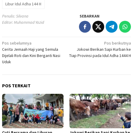
Libur Idul Adha 144 H
Penulis: Silvana
SEBARKAN
Editor: Muhammad Yazid
Navigasi
Pos sebelumnya
Pos berikutnya
Cerita Jemaah Haji yang Semula
Jokowi Berikan Sapi Kurban ke
pos
Dijelali Roti dan Kini Berganti Nasi
Tiap Provinsi pada Idul Adha 1444 H
Uduk
POS TERKAIT
Cuti Bersama dan Liburan
Jokowi Berikan Sapi Kurban ke