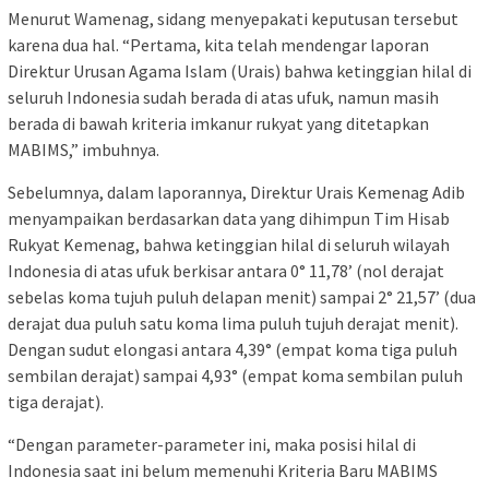
Menurut
Wamenag
,
sidang
menyepakati
keputusan
tersebut
karena
dua
hal
. “
Pertama
,
kita
telah
mendengar
laporan
Direktur
Urusan
Agama Islam (
Urais
)
bahwa
ketinggian
hilal
di
seluruh
Indonesia
sudah
berada
di
atas
ufuk
,
namun
masih
berada
di
bawah
kriteria
imkanur
rukyat
yang
ditetapkan
MABIMS,”
imbuhnya
.
Sebelumnya
,
dalam
laporannya
,
Direktur
Urais
Kemenag
Adib
menyampaikan
berdasarkan
data yang
dihimpun
Tim
Hisab
Rukyat
Kemenag
,
bahwa
ketinggian
hilal
di
seluruh
wilayah
Indonesia di
atas
ufuk
berkisar
antara
0° 11,78’ (
nol
derajat
sebelas
koma
tujuh
puluh
delapan
menit
)
sampai
2° 21,57’ (dua
derajat
dua
puluh
satu
koma
lima
puluh
tujuh
derajat
menit
).
Dengan
sudut
elongasi
antara
4,39° (
empat
koma
tiga
puluh
sembilan
derajat
)
sampai
4,93° (
empat
koma
sembilan
puluh
tiga
derajat
).
“
Dengan
parameter-parameter
ini
,
maka
posisi
hilal
di
Indonesia
saat
ini
belum
memenuhi
Kriteria
Baru
MABIMS