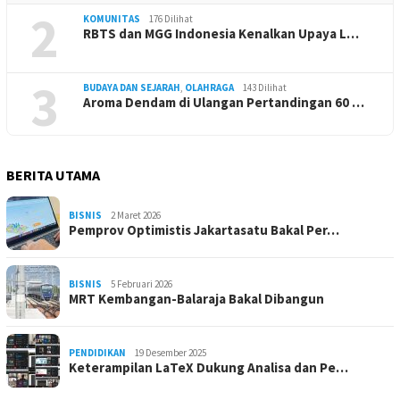
2
KOMUNITAS
176 Dilihat
RBTS dan MGG Indonesia Kenalkan Upaya L…
3
BUDAYA DAN SEJARAH
,
OLAHRAGA
143 Dilihat
Aroma Dendam di Ulangan Pertandingan 60 …
BERITA UTAMA
BISNIS
2 Maret 2026
Pemprov Optimistis Jakartasatu Bakal Per…
BISNIS
5 Februari 2026
MRT Kembangan-Balaraja Bakal Dibangun
PENDIDIKAN
19 Desember 2025
Keterampilan LaTeX Dukung Analisa dan Pe…