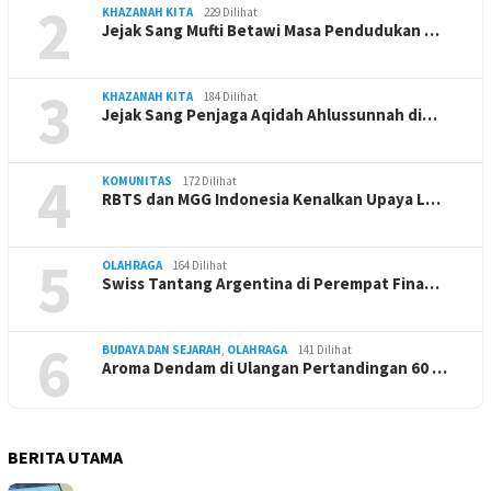
2
KHAZANAH KITA
229 Dilihat
Jejak Sang Mufti Betawi Masa Pendudukan …
3
KHAZANAH KITA
184 Dilihat
Jejak Sang Penjaga Aqidah Ahlussunnah di…
4
KOMUNITAS
172 Dilihat
RBTS dan MGG Indonesia Kenalkan Upaya L…
5
OLAHRAGA
164 Dilihat
Swiss Tantang Argentina di Perempat Fina…
6
BUDAYA DAN SEJARAH
,
OLAHRAGA
141 Dilihat
Aroma Dendam di Ulangan Pertandingan 60 …
BERITA UTAMA