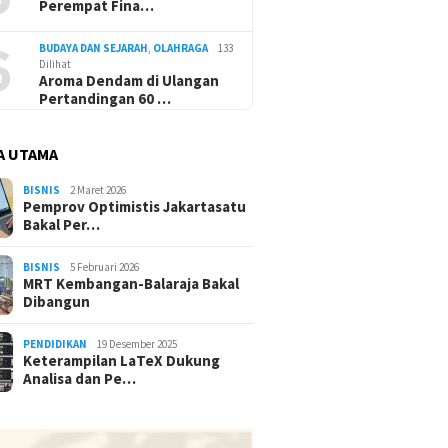
Perempat Fina…
6
BUDAYA DAN SEJARAH
,
OLAHRAGA
133
Dilihat
Aroma Dendam di Ulangan
Pertandingan 60 …
A UTAMA
BISNIS
2 Maret 2026
Pemprov Optimistis Jakartasatu
Bakal Per…
BISNIS
5 Februari 2026
MRT Kembangan-Balaraja Bakal
Dibangun
PENDIDIKAN
19 Desember 2025
Keterampilan LaTeX Dukung
Analisa dan Pe…