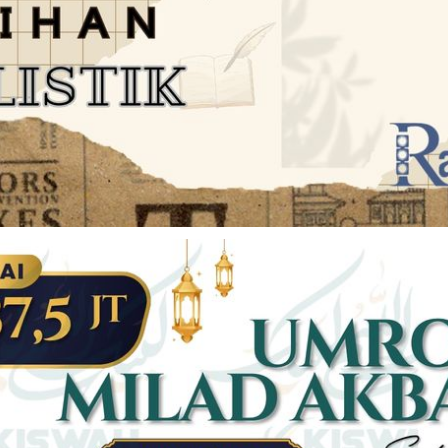
JARINGAN SOCIAL
DISCLAIMER
Facebook
Twitter
AN
PEDOMAN MEDIA SIBER
Linkedin
Youtub