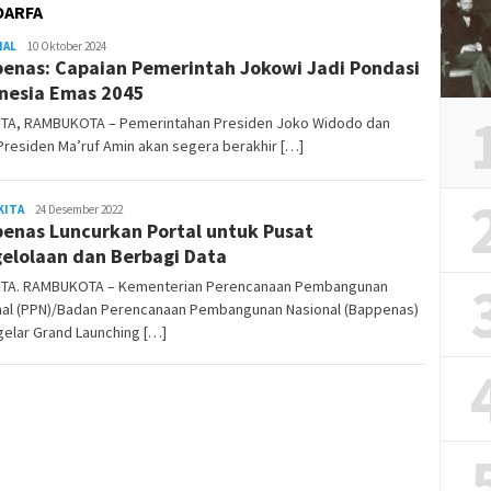
OARFA
NAL
REDAKSI
10 Oktober 2024
enas: Capaian Pemerintah Jokowi Jadi Pondasi
RAMBUKOTA
nesia Emas 2045
TA, RAMBUKOTA – Pemerintahan Presiden Joko Widodo dan
Presiden Ma’ruf Amin akan segera berakhir […]
KITA
Rambu
24 Desember 2022
enas Luncurkan Portal untuk Pusat
Kota
elolaan dan Berbagi Data
TA. RAMBUKOTA – Kementerian Perencanaan Pembangunan
nal (PPN)/Badan Perencanaan Pembangunan Nasional (Bappenas)
elar Grand Launching […]