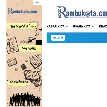
Loncat
tutup
ke
konten
KABAR KITA
USAHA KITA
KHAZ
IKLAN