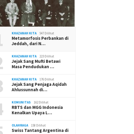
1
KHAZANAH KITA
547 Dilihat
Metamorfosis Perbankan di
Jeddah, dari N…
2
KHAZANAH KITA
223 Dilihat
Jejak Sang Mufti Betawi
Masa Pendudukan …
3
KHAZANAH KITA
176 Dilihat
Jejak Sang Penjaga Aqidah
Ahlussunnah di…
4
KOMUNITAS
162 Dilihat
RBTS dan MGG Indonesia
Kenalkan Upaya L…
5
OLAHRAGA
158 Dilihat
Swiss Tantang Argentina di