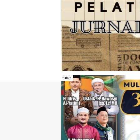
tutup
TENTANG RAMBU KOTA
REDAKSI
KONTAK KAMI
FORM PENGADU
KARIR