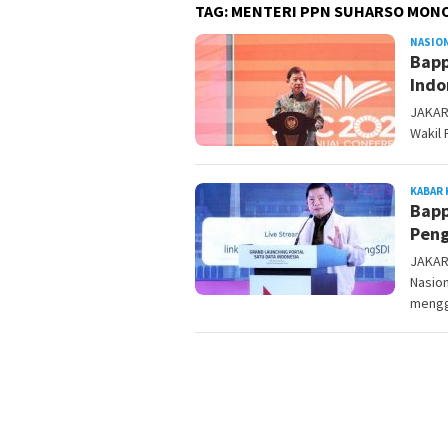
TAG:
MENTERI PPN SUHARSO MON
NASIO
Bapp
Indo
JAKAR
Wakil 
KABAR 
Bapp
Peng
JAKAR
Nasio
mengg