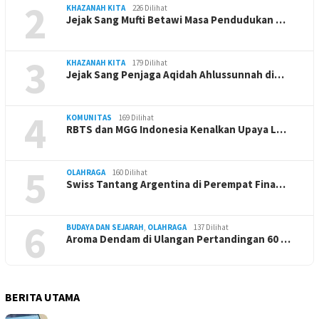
2
KHAZANAH KITA
226 Dilihat
Jejak Sang Mufti Betawi Masa Pendudukan …
3
KHAZANAH KITA
179 Dilihat
Jejak Sang Penjaga Aqidah Ahlussunnah di…
4
KOMUNITAS
169 Dilihat
RBTS dan MGG Indonesia Kenalkan Upaya L…
5
OLAHRAGA
160 Dilihat
Swiss Tantang Argentina di Perempat Fina…
6
BUDAYA DAN SEJARAH
,
OLAHRAGA
137 Dilihat
Aroma Dendam di Ulangan Pertandingan 60 …
BERITA UTAMA