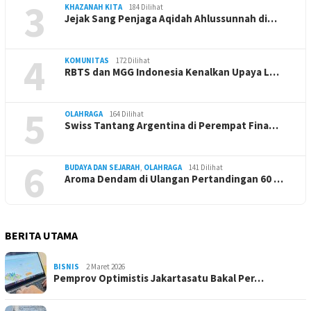
3
KHAZANAH KITA
184 Dilihat
Jejak Sang Penjaga Aqidah Ahlussunnah di…
4
KOMUNITAS
172 Dilihat
RBTS dan MGG Indonesia Kenalkan Upaya L…
5
OLAHRAGA
164 Dilihat
Swiss Tantang Argentina di Perempat Fina…
6
BUDAYA DAN SEJARAH
,
OLAHRAGA
141 Dilihat
Aroma Dendam di Ulangan Pertandingan 60 …
BERITA UTAMA
BISNIS
2 Maret 2026
Pemprov Optimistis Jakartasatu Bakal Per…