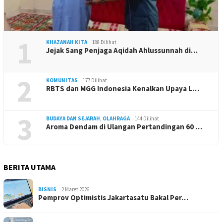
1
KHAZANAH KITA
188 Dilihat
Jejak Sang Penjaga Aqidah Ahlussunnah di…
2
KOMUNITAS
177 Dilihat
RBTS dan MGG Indonesia Kenalkan Upaya L…
3
BUDAYA DAN SEJARAH
,
OLAHRAGA
144 Dilihat
Aroma Dendam di Ulangan Pertandingan 60 …
BERITA UTAMA
BISNIS
2 Maret 2026
Pemprov Optimistis Jakartasatu Bakal Per…