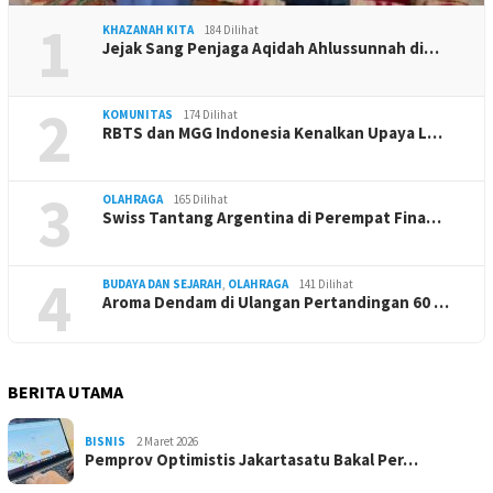
1
KHAZANAH KITA
184 Dilihat
Jejak Sang Penjaga Aqidah Ahlussunnah di…
2
KOMUNITAS
174 Dilihat
RBTS dan MGG Indonesia Kenalkan Upaya L…
3
OLAHRAGA
165 Dilihat
Swiss Tantang Argentina di Perempat Fina…
4
BUDAYA DAN SEJARAH
,
OLAHRAGA
141 Dilihat
Aroma Dendam di Ulangan Pertandingan 60 …
BERITA UTAMA
BISNIS
2 Maret 2026
Pemprov Optimistis Jakartasatu Bakal Per…