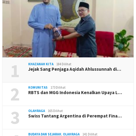
1
KHAZANAH KITA
184 Dilihat
Jejak Sang Penjaga Aqidah Ahlussunnah di…
2
KOMUNITAS
173 Dilihat
RBTS dan MGG Indonesia Kenalkan Upaya L…
3
OLAHRAGA
165 Dilihat
Swiss Tantang Argentina di Perempat Fina…
BUDAYA DAN SEJARAH
,
OLAHRAGA
141 Dilihat