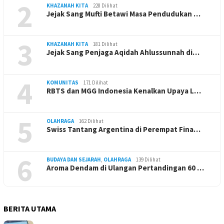
2
KHAZANAH KITA
228 Dilihat
Jejak Sang Mufti Betawi Masa Pendudukan …
3
KHAZANAH KITA
181 Dilihat
Jejak Sang Penjaga Aqidah Ahlussunnah di…
4
KOMUNITAS
171 Dilihat
RBTS dan MGG Indonesia Kenalkan Upaya L…
5
OLAHRAGA
162 Dilihat
Swiss Tantang Argentina di Perempat Fina…
6
BUDAYA DAN SEJARAH
,
OLAHRAGA
139 Dilihat
Aroma Dendam di Ulangan Pertandingan 60 …
BERITA UTAMA