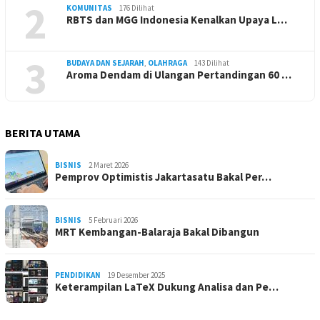
2
KOMUNITAS
176 Dilihat
RBTS dan MGG Indonesia Kenalkan Upaya L…
3
BUDAYA DAN SEJARAH
,
OLAHRAGA
143 Dilihat
Aroma Dendam di Ulangan Pertandingan 60 …
BERITA UTAMA
BISNIS
2 Maret 2026
Pemprov Optimistis Jakartasatu Bakal Per…
BISNIS
5 Februari 2026
MRT Kembangan-Balaraja Bakal Dibangun
PENDIDIKAN
19 Desember 2025
Keterampilan LaTeX Dukung Analisa dan Pe…