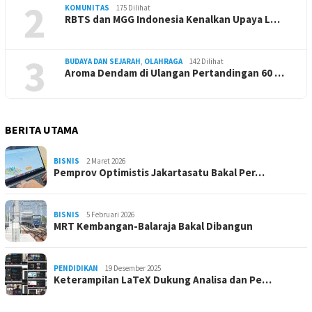
2
KOMUNITAS
175 Dilihat
RBTS dan MGG Indonesia Kenalkan Upaya L…
3
BUDAYA DAN SEJARAH
,
OLAHRAGA
142 Dilihat
Aroma Dendam di Ulangan Pertandingan 60 …
BERITA UTAMA
BISNIS
2 Maret 2026
Pemprov Optimistis Jakartasatu Bakal Per…
BISNIS
5 Februari 2026
MRT Kembangan-Balaraja Bakal Dibangun
PENDIDIKAN
19 Desember 2025
Keterampilan LaTeX Dukung Analisa dan Pe…