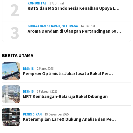
2
KOMUNITAS
176 Dilihat
RBTS dan MGG Indonesia Kenalkan Upaya L…
3
BUDAYA DAN SEJARAH
,
OLAHRAGA
143 Dilihat
Aroma Dendam di Ulangan Pertandingan 60 …
BERITA UTAMA
BISNIS
2 Maret 2026
Pemprov Optimistis Jakartasatu Bakal Per…
BISNIS
5 Februari 2026
MRT Kembangan-Balaraja Bakal Dibangun
PENDIDIKAN
19 Desember 2025
Keterampilan LaTeX Dukung Analisa dan Pe…