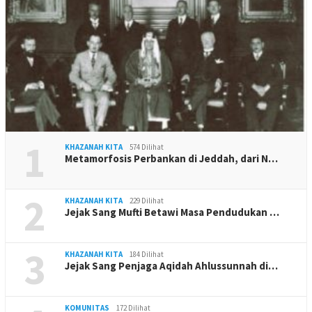
1
KHAZANAH KITA
574 Dilihat
Metamorfosis Perbankan di Jeddah, dari N…
2
KHAZANAH KITA
229 Dilihat
Jejak Sang Mufti Betawi Masa Pendudukan …
3
KHAZANAH KITA
184 Dilihat
Jejak Sang Penjaga Aqidah Ahlussunnah di…
KOMUNITAS
172 Dilihat