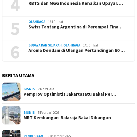
4
RBTS dan MGG Indonesia Kenalkan Upaya L…
5
OLAHRAGA
164 Dilihat
Swiss Tantang Argentina di Perempat Fina…
6
BUDAYA DAN SEJARAH
,
OLAHRAGA
141 Dilihat
Aroma Dendam di Ulangan Pertandingan 60 …
BERITA UTAMA
BISNIS
2 Maret 2026
Pemprov Optimistis Jakartasatu Bakal Per…
BISNIS
5 Februari 2026
MRT Kembangan-Balaraja Bakal Dibangun
PENDIDIKAN
19 Desember 2025