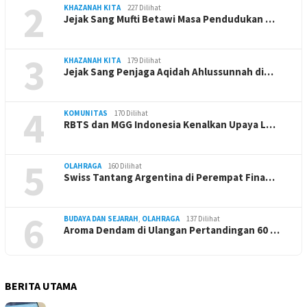
2
KHAZANAH KITA
227 Dilihat
Jejak Sang Mufti Betawi Masa Pendudukan …
3
KHAZANAH KITA
179 Dilihat
Jejak Sang Penjaga Aqidah Ahlussunnah di…
4
KOMUNITAS
170 Dilihat
RBTS dan MGG Indonesia Kenalkan Upaya L…
5
OLAHRAGA
160 Dilihat
Swiss Tantang Argentina di Perempat Fina…
6
BUDAYA DAN SEJARAH
,
OLAHRAGA
137 Dilihat
Aroma Dendam di Ulangan Pertandingan 60 …
BERITA UTAMA