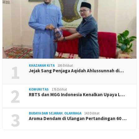
1
KHAZANAH KITA
186 Dilihat
Jejak Sang Penjaga Aqidah Ahlussunnah di…
2
KOMUNITAS
176 Dilihat
RBTS dan MGG Indonesia Kenalkan Upaya L…
3
BUDAYA DAN SEJARAH
,
OLAHRAGA
143 Dilihat
Aroma Dendam di Ulangan Pertandingan 60 …