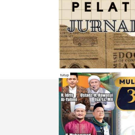
tutup
TENTANG RAMBU KOTA
REDAKSI
KONTAK KAMI
FORM PENGADU
KARIR