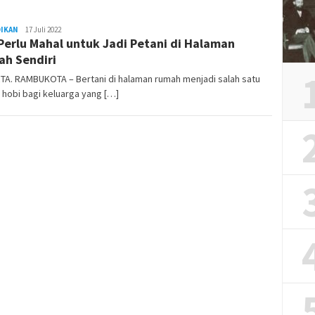
DIKAN
REDAKSI
17 Juli 2022
Perlu Mahal untuk Jadi Petani di Halaman
RAMBUKOTA
h Sendiri
TA. RAMBUKOTA – Bertani di halaman rumah menjadi salah satu
n hobi bagi keluarga yang […]