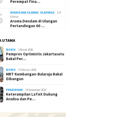
Perempat Fina…
6
BUDAYA DAN SEJARAH
,
OLAHRAGA
133
Dilihat
Aroma Dendam di Ulangan
Pertandingan 60 …
A UTAMA
BISNIS
2 Maret 2026
Pemprov Optimistis Jakartasatu
Bakal Per…
BISNIS
5 Februari 2026
MRT Kembangan-Balaraja Bakal
Dibangun
PENDIDIKAN
19 Desember 2025
Keterampilan LaTeX Dukung
Analisa dan Pe…