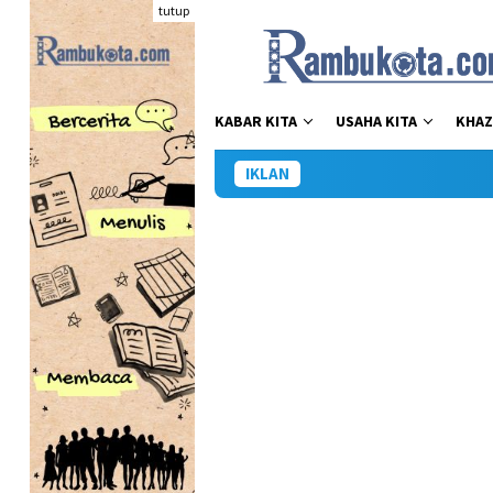
Loncat
tutup
ke
konten
KABAR KITA
USAHA KITA
KHAZ
IKLAN