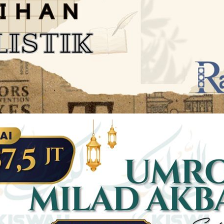
JARINGAN SOCIAL
DISCLAIMER
Facebook
Twitter
AN
PEDOMAN MEDIA SIBER
Linkedin
Youtub