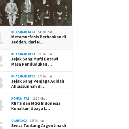
1
KHAZANAH KITA
545 Dilihat
Metamorfosis Perbankan di
Jeddah, dari N…
2
KHAZANAH KITA
223 Dilihat
Jejak Sang Mufti Betawi
Masa Pendudukan …
3
KHAZANAH KITA
176 Dilihat
Jejak Sang Penjaga Aqidah
Ahlussunnah di…
4
KOMUNITAS
162 Dilihat
RBTS dan MGG Indonesia
Kenalkan Upaya L…
5
OLAHRAGA
158 Dilihat
Swiss Tantang Argentina di