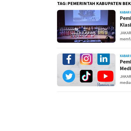
TAG:
PEMERINTAH KABUPATEN BEK
KABAR 
Pemk
Klas
JAKAR
memfas
KABAR 
Pemk
Medi
JAKAR
media