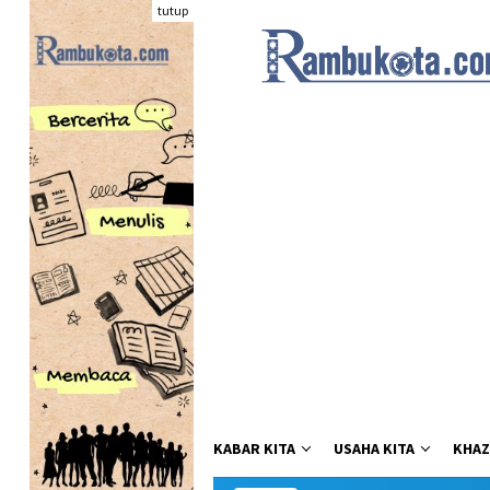
Loncat
tutup
ke
konten
KABAR KITA
USAHA KITA
KHAZ