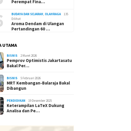
Perempat Fina…
6
BUDAYA DAN SEJARAH
,
OLAHRAGA
135
Dilihat
Aroma Dendam di Ulangan
Pertandingan 60 …
A UTAMA
BISNIS
2 Maret 2026
Pemprov Optimistis Jakartasatu
Bakal Per…
BISNIS
5 Februari 2026
MRT Kembangan-Balaraja Bakal
Dibangun
PENDIDIKAN
19 Desember 2025
Keterampilan LaTeX Dukung
Analisa dan Pe…