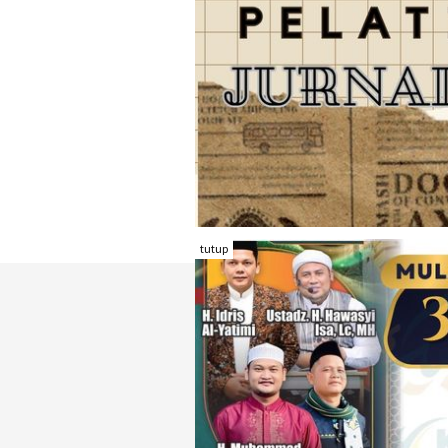
tutup
TENTANG RAMBU KOTA
REDAKSI
KONTAK KAMI
FORM PENGADU
KARIR