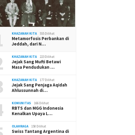
1
KHAZANAH KITA
555 Dilihat
Metamorfosis Perbankan di
Jeddah, dari N…
2
KHAZANAH KITA
223 Dilihat
Jejak Sang Mufti Betawi
Masa Pendudukan …
3
KHAZANAH KITA
177 Dilihat
Jejak Sang Penjaga Aqidah
Ahlussunnah di…
4
KOMUNITAS
166 Dilihat
RBTS dan MGG Indonesia
Kenalkan Upaya L…
5
OLAHRAGA
158 Dilihat
Swiss Tantang Argentina di