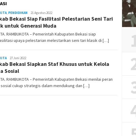
ASI
KITA
,
PENDIDIKAN
REDAKSI
21 Agustus 2022
ab Bekasi Siap Fasilitasi Pelestarian Seni Tari
RAMBUKOTA
ik untuk Generasi Muda
TA. RAMBUKOTA – Pemerintah Kabupaten Bekasi siap
ilitasi upaya pelestarian melestarikan seni tari klasik di […]
KITA
admin
27 Juni 2022
ab Bekasi Siapkan Staf Khusus untuk Kelola
a Sosial
TA. RAMBUKOTA – Pemerintah Kabupaten Bekasi menilai peran
 sosial cukup strategis dalam mendukung dan […]