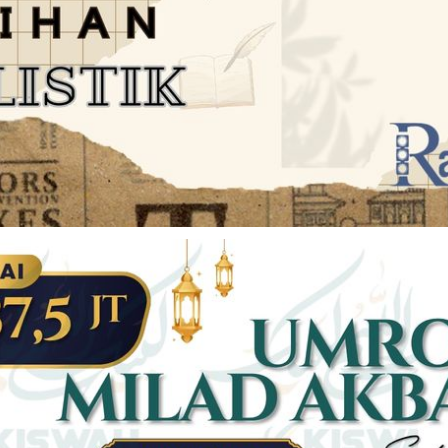
JARINGAN SOCIAL
DISCLAIMER
Facebook
Twitter
AN
PEDOMAN MEDIA SIBER
Linkedin
Youtub