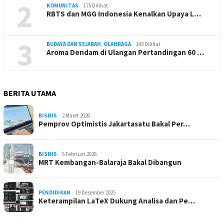
2
KOMUNITAS
175 Dilihat
RBTS dan MGG Indonesia Kenalkan Upaya L…
3
BUDAYA DAN SEJARAH
,
OLAHRAGA
143 Dilihat
Aroma Dendam di Ulangan Pertandingan 60 …
BERITA UTAMA
BISNIS
2 Maret 2026
Pemprov Optimistis Jakartasatu Bakal Per…
BISNIS
5 Februari 2026
MRT Kembangan-Balaraja Bakal Dibangun
PENDIDIKAN
19 Desember 2025
Keterampilan LaTeX Dukung Analisa dan Pe…